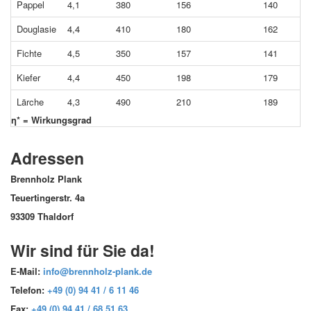
Pappel
4,1
380
156
140
Douglasie
4,4
410
180
162
Fichte
4,5
350
157
141
Kiefer
4,4
450
198
179
Lärche
4,3
490
210
189
η* = Wirkungsgrad
Adressen
Brennholz Plank
Teuertingerstr. 4a
93309 Thaldorf
Wir sind für Sie da!
E-Mail
:
info@brennholz-plank.de
Telefon
:
+49 (0) 94 41 / 6 11 46
Fax
:
+49 (0) 94 41 / 68 51 63