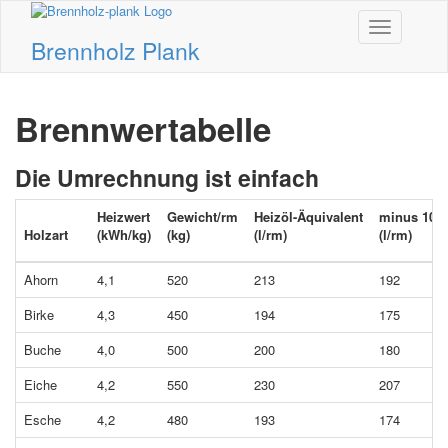
Toggle
Brennholz Plank
navigation
Brennwertabelle
Die Umrechnung ist einfach
Heizwert
Gewicht/rm
Heizöl-Äquivalent
minus 10%
Holzart
(kWh/kg)
(kg)
(l/rm)
(l/rm)
Ahorn
4,1
520
213
192
Birke
4,3
450
194
175
Buche
4,0
500
200
180
Eiche
4,2
550
230
207
Esche
4,2
480
193
174